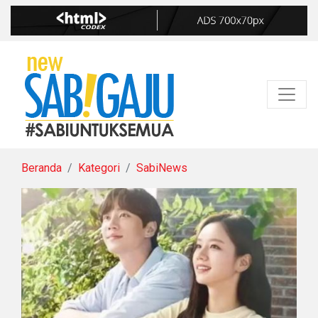
Beranda
Kategori
SabiNews